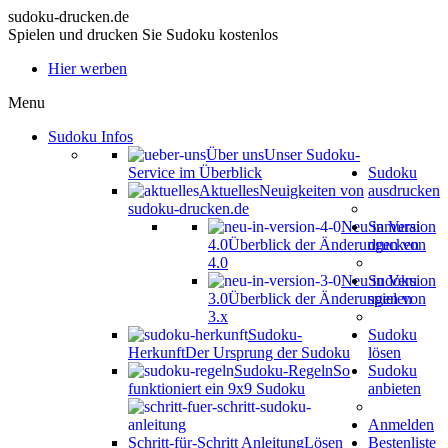
sudoku-drucken.de
Spielen und drucken Sie Sudoku kostenlos
Hier werben
Menu
Sudoku Infos
Über uns
Unser Sudoku-
Service im Überblick
Sudoku
Aktuelles
Neuigkeiten von
ausdrucken
sudoku-drucken.de
Neu in Version
Samurai
4.0
Überblick der Änderungen von
drucken
4.0
Neu in Version
Sudoku
3.0
Überblick der Änderungen von
spielen
3.x
Sudoku-
Sudoku
Herkunft
Der Ursprung der Sudoku
lösen
Sudoku-Regeln
So
Sudoku
funktioniert ein 9x9 Sudoku
anbieten
Anmelden
Schritt-für-Schritt Anleitung
Lösen
Bestenliste