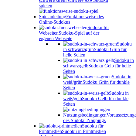
schwer
Extrem schwere 9x9 Sudoku
spielen
Spielanleitung
Funktionsweise des
Online-Sudokus
Sudoku für
Webseiten
Sudoku-Spiel auf der
eigenen Webseite
Sudoku
in schwarz/grün
Sudoku Grün für
helle Seiten
Sudoku in
schwarz/gelb
Sudoku Gelb für helle
Seiten
Sudoku in
weiß/grün
Sudoku Grün für dunkle
Seiten
Sudoku in
weiß/gelb
Sudoku Gelb für dunkle
Seiten
Nutzungsbedingungen
Voraussetzung
des Sudoku-Nappings
Sudoku für
Printmedien
Sudoku in Printmedien