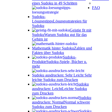
eines Sudoku in 49 Schritten
FAQ
Sudoku-
Lösungstipps
Lösungsstrategien für
Sudoku
Geistig fit mit
Sudoku
Warum Sudoku gut für das
Gehirn ist
Mathematik hinter Sudoku
Zahlen und
Fakten über Sudoku
Sudoku-
Produkte
Sudoku-Spiele, Bücher u.
mehr
Sudoku ausdrucken: Sehr Leicht
Sehr
leichte Sudoku zum Drucken
Sudoku
ausdrucken: Leicht
Leichte Sudoku
zum Drucken
Sudoku
ausdrucken: Normal
Normal schwere
Sudoku zum Drucken
Sudoku