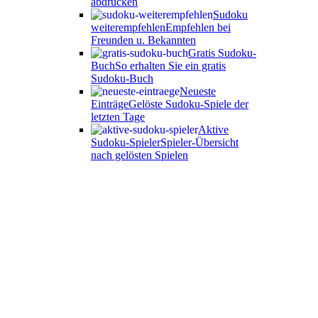
abdrucken
Sudoku
weiterempfehlen
Empfehlen bei
Freunden u. Bekannten
Gratis Sudoku-
Buch
So erhalten Sie ein gratis
Sudoku-Buch
Neueste
Einträge
Gelöste Sudoku-Spiele der
letzten Tage
Aktive
Sudoku-Spieler
Spieler-Übersicht
nach gelösten Spielen