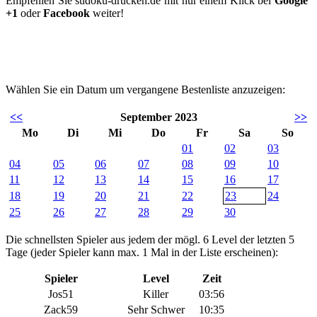
Empfehlen Sie sudoku-drucken.de mit nur einem Klick bei
Google
+1
oder
Facebook
weiter!
Wählen Sie ein Datum um vergangene Bestenliste anzuzeigen:
<<
September 2023
>>
Mo
Di
Mi
Do
Fr
Sa
So
01
02
03
04
05
06
07
08
09
10
11
12
13
14
15
16
17
18
19
20
21
22
23
24
25
26
27
28
29
30
Die schnellsten Spieler aus jedem der mögl. 6 Level der letzten 5
Tage (jeder Spieler kann max. 1 Mal in der Liste erscheinen):
Spieler
Level
Zeit
Jos51
Killer
03:56
Zack59
Sehr Schwer
10:35