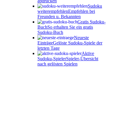
abdrucken
Sudoku
weiterempfehlen
Empfehlen bei
Freunden u. Bekannten
Gratis Sudoku-
Buch
So erhalten Sie ein gratis
Sudoku-Buch
Neueste
Einträge
Gelöste Sudoku-Spiele der
letzten Tage
Aktive
Sudoku-Spieler
Spieler-Übersicht
nach gelösten Spielen