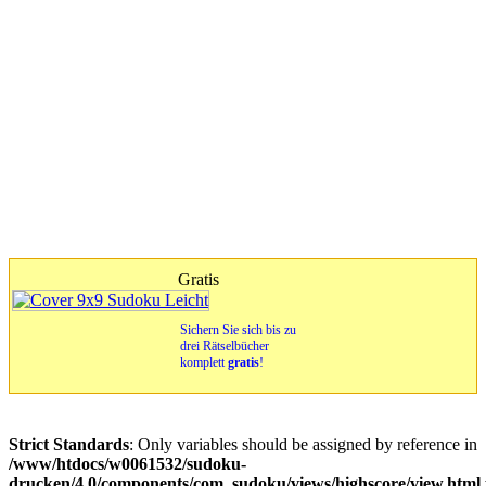
Gratis
Sichern Sie sich bis zu
drei Rätselbücher
komplett
gratis
!
Strict Standards
: Only variables should be assigned by reference in
/www/htdocs/w0061532/sudoku-
drucken/4.0/components/com_sudoku/views/highscore/view.html