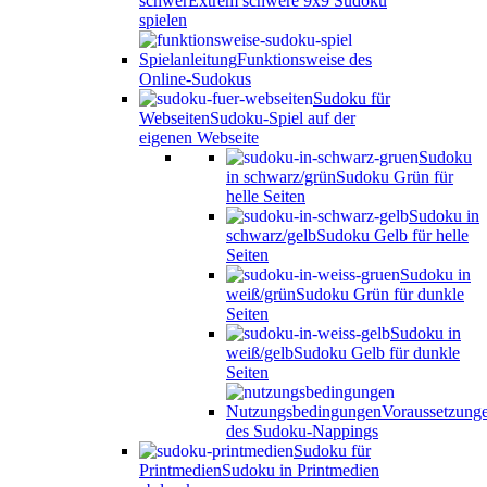
schwer
Extrem schwere 9x9 Sudoku
spielen
Spielanleitung
Funktionsweise des
Online-Sudokus
Sudoku für
Webseiten
Sudoku-Spiel auf der
eigenen Webseite
Sudoku
in schwarz/grün
Sudoku Grün für
helle Seiten
Sudoku in
schwarz/gelb
Sudoku Gelb für helle
Seiten
Sudoku in
weiß/grün
Sudoku Grün für dunkle
Seiten
Sudoku in
weiß/gelb
Sudoku Gelb für dunkle
Seiten
Nutzungsbedingungen
Voraussetzung
des Sudoku-Nappings
Sudoku für
Printmedien
Sudoku in Printmedien