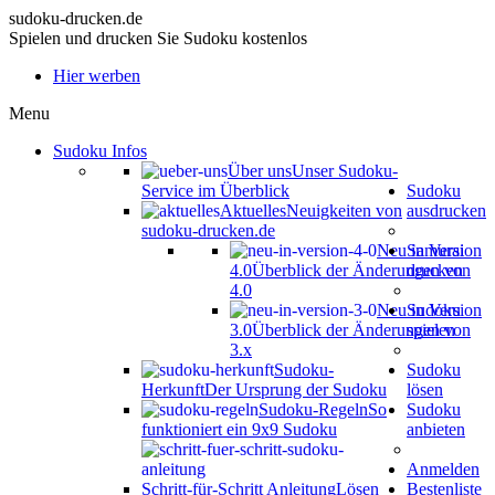
sudoku-drucken.de
Spielen und drucken Sie Sudoku kostenlos
Hier werben
Menu
Sudoku Infos
Über uns
Unser Sudoku-
Service im Überblick
Sudoku
Aktuelles
Neuigkeiten von
ausdrucken
sudoku-drucken.de
Neu in Version
Samurai
4.0
Überblick der Änderungen von
drucken
4.0
Neu in Version
Sudoku
3.0
Überblick der Änderungen von
spielen
3.x
Sudoku-
Sudoku
Herkunft
Der Ursprung der Sudoku
lösen
Sudoku-Regeln
So
Sudoku
funktioniert ein 9x9 Sudoku
anbieten
Anmelden
Schritt-für-Schritt Anleitung
Lösen
Bestenliste