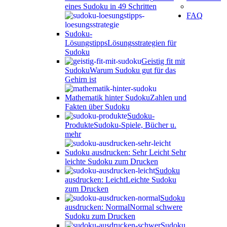
eines Sudoku in 49 Schritten
FAQ
Sudoku-
Lösungstipps
Lösungsstrategien für
Sudoku
Geistig fit mit
Sudoku
Warum Sudoku gut für das
Gehirn ist
Mathematik hinter Sudoku
Zahlen und
Fakten über Sudoku
Sudoku-
Produkte
Sudoku-Spiele, Bücher u.
mehr
Sudoku ausdrucken: Sehr Leicht
Sehr
leichte Sudoku zum Drucken
Sudoku
ausdrucken: Leicht
Leichte Sudoku
zum Drucken
Sudoku
ausdrucken: Normal
Normal schwere
Sudoku zum Drucken
Sudoku