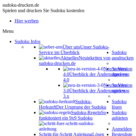
sudoku-drucken.de
Spielen und drucken Sie Sudoku kostenlos
Hier werben
Menu
Sudoku Infos
Über uns
Unser Sudoku-
Service im Überblick
Sudoku
Aktuelles
Neuigkeiten von
ausdrucken
sudoku-drucken.de
Neu in Version
Samurai
4.0
Überblick der Änderungen von
drucken
4.0
Neu in Version
Sudoku
3.0
Überblick der Änderungen von
spielen
3.x
Sudoku-
Sudoku
Herkunft
Der Ursprung der Sudoku
lösen
Sudoku-Regeln
So
Sudoku
funktioniert ein 9x9 Sudoku
anbieten
Anmelden
Schritt-für-Schritt Anleitung
Lösen
Bestenliste