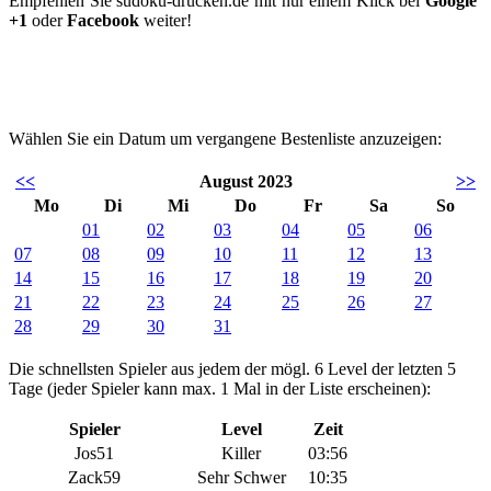
Empfehlen Sie sudoku-drucken.de mit nur einem Klick bei
Google
+1
oder
Facebook
weiter!
Wählen Sie ein Datum um vergangene Bestenliste anzuzeigen:
<<
August 2023
>>
Mo
Di
Mi
Do
Fr
Sa
So
01
02
03
04
05
06
07
08
09
10
11
12
13
14
15
16
17
18
19
20
21
22
23
24
25
26
27
28
29
30
31
Die schnellsten Spieler aus jedem der mögl. 6 Level der letzten 5
Tage (jeder Spieler kann max. 1 Mal in der Liste erscheinen):
Spieler
Level
Zeit
Jos51
Killer
03:56
Zack59
Sehr Schwer
10:35