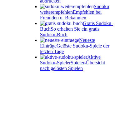
abdrucken
Sudoku
weiterempfehlen
Empfehlen bei
Freunden u. Bekannten
Gratis Sudoku-
Buch
So erhalten Sie ein gratis
Sudoku-Buch
Neueste
Einträge
Gelöste Sudoku-Spiele der
letzten Tage
Aktive
Sudoku-Spieler
Spieler-Übersicht
nach gelösten Spielen