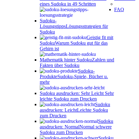
eines Sudoku in 49 Schritten
FAQ
Sudoku-
Lösungstipps
Lösungsstrategien für
Sudoku
Geistig fit mit
Sudoku
Warum Sudoku gut für das
Gehirn ist
Mathematik hinter Sudoku
Zahlen und
Fakten über Sudoku
Sudoku-
Produkte
Sudoku-Spiele, Bücher u.
mehr
Sudoku ausdrucken: Sehr Leicht
Sehr
leichte Sudoku zum Drucken
Sudoku
ausdrucken: Leicht
Leichte Sudoku
zum Drucken
Sudoku
ausdrucken: Normal
Normal schwere
Sudoku zum Drucken
Sudoku