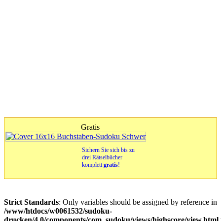
Gratis
Sichern Sie sich bis zu
drei Rätselbücher
komplett
gratis
!
Strict Standards
: Only variables should be assigned by reference in
/www/htdocs/w0061532/sudoku-
drucken/4.0/components/com_sudoku/views/highscore/view.html