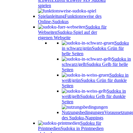
schwer
Extrem schwere 9x9 Sudoku
spielen
Spielanleitung
Funktionsweise des
Online-Sudokus
Sudoku für
Webseiten
Sudoku-Spiel auf der
eigenen Webseite
Sudoku
in schwarz/grün
Sudoku Grün für
helle Seiten
Sudoku in
schwarz/gelb
Sudoku Gelb für helle
Seiten
Sudoku in
weiß/grün
Sudoku Grün für dunkle
Seiten
Sudoku in
weiß/gelb
Sudoku Gelb für dunkle
Seiten
Nutzungsbedingungen
Voraussetzung
des Sudoku-Nappings
Sudoku für
Printmedien
Sudoku in Printmedien