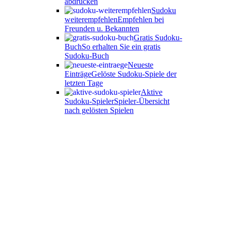
abdrucken
Sudoku
weiterempfehlen
Empfehlen bei
Freunden u. Bekannten
Gratis Sudoku-
Buch
So erhalten Sie ein gratis
Sudoku-Buch
Neueste
Einträge
Gelöste Sudoku-Spiele der
letzten Tage
Aktive
Sudoku-Spieler
Spieler-Übersicht
nach gelösten Spielen