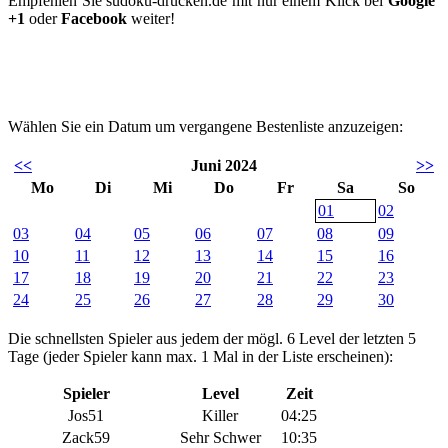
Empfehlen Sie sudoku-drucken.de mit nur einem Klick bei
Google
+1
oder
Facebook
weiter!
Wählen Sie ein Datum um vergangene Bestenliste anzuzeigen:
<<
Juni 2024
>>
Mo
Di
Mi
Do
Fr
Sa
So
01
02
03
04
05
06
07
08
09
10
11
12
13
14
15
16
17
18
19
20
21
22
23
24
25
26
27
28
29
30
Die schnellsten Spieler aus jedem der mögl. 6 Level der letzten 5
Tage (jeder Spieler kann max. 1 Mal in der Liste erscheinen):
Spieler
Level
Zeit
Jos51
Killer
04:25
Zack59
Sehr Schwer
10:35