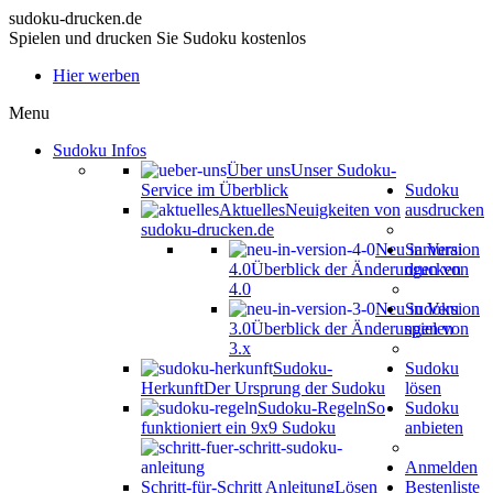
sudoku-drucken.de
Spielen und drucken Sie Sudoku kostenlos
Hier werben
Menu
Sudoku Infos
Über uns
Unser Sudoku-
Service im Überblick
Sudoku
Aktuelles
Neuigkeiten von
ausdrucken
sudoku-drucken.de
Neu in Version
Samurai
4.0
Überblick der Änderungen von
drucken
4.0
Neu in Version
Sudoku
3.0
Überblick der Änderungen von
spielen
3.x
Sudoku-
Sudoku
Herkunft
Der Ursprung der Sudoku
lösen
Sudoku-Regeln
So
Sudoku
funktioniert ein 9x9 Sudoku
anbieten
Anmelden
Schritt-für-Schritt Anleitung
Lösen
Bestenliste