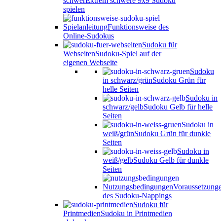
schwer
Extrem schwere 9x9 Sudoku
spielen
Spielanleitung
Funktionsweise des
Online-Sudokus
Sudoku für
Webseiten
Sudoku-Spiel auf der
eigenen Webseite
Sudoku
in schwarz/grün
Sudoku Grün für
helle Seiten
Sudoku in
schwarz/gelb
Sudoku Gelb für helle
Seiten
Sudoku in
weiß/grün
Sudoku Grün für dunkle
Seiten
Sudoku in
weiß/gelb
Sudoku Gelb für dunkle
Seiten
Nutzungsbedingungen
Voraussetzung
des Sudoku-Nappings
Sudoku für
Printmedien
Sudoku in Printmedien