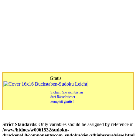
Gratis
Sichern Sie sich bis zu
drei Rätselbücher
komplett
gratis
!
Strict Standards
: Only variables should be assigned by reference in
/www/htdocs/w0061532/sudoku-
drucken/4.0/components/com_sudoku/views/highscore/view.html