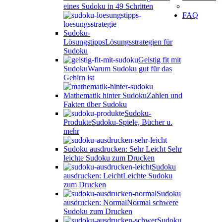
eines Sudoku in 49 Schritten
FAQ
Sudoku-
Lösungstipps
Lösungsstrategien für
Sudoku
Geistig fit mit
Sudoku
Warum Sudoku gut für das
Gehirn ist
Mathematik hinter Sudoku
Zahlen und
Fakten über Sudoku
Sudoku-
Produkte
Sudoku-Spiele, Bücher u.
mehr
Sudoku ausdrucken: Sehr Leicht
Sehr
leichte Sudoku zum Drucken
Sudoku
ausdrucken: Leicht
Leichte Sudoku
zum Drucken
Sudoku
ausdrucken: Normal
Normal schwere
Sudoku zum Drucken
Sudoku