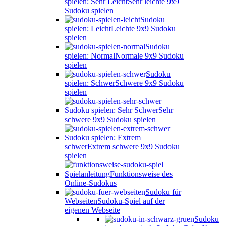
spielen: Sehr Leicht
Sehr leichte 9x9
Sudoku spielen
Sudoku
spielen: Leicht
Leichte 9x9 Sudoku
spielen
Sudoku
spielen: Normal
Normale 9x9 Sudoku
spielen
Sudoku
spielen: Schwer
Schwere 9x9 Sudoku
spielen
Sudoku spielen: Sehr Schwer
Sehr
schwere 9x9 Sudoku spielen
Sudoku spielen: Extrem
schwer
Extrem schwere 9x9 Sudoku
spielen
Spielanleitung
Funktionsweise des
Online-Sudokus
Sudoku für
Webseiten
Sudoku-Spiel auf der
eigenen Webseite
Sudoku