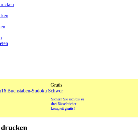
drucken
cken
len
n
eten
Gratis
Sichern Sie sich bis zu
drei Rätselbücher
komplett
gratis
!
 drucken