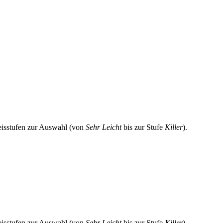
eisstufen zur Auswahl (von
Sehr Leicht
bis zur Stufe
Killer
).
eisstufen zur Auswahl (von
Sehr Leicht
bis zur Stufe
Killer
).