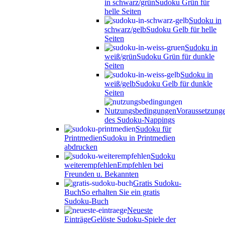
in schwarz/grün
Sudoku Grün für
helle Seiten
Sudoku in
schwarz/gelb
Sudoku Gelb für helle
Seiten
Sudoku in
weiß/grün
Sudoku Grün für dunkle
Seiten
Sudoku in
weiß/gelb
Sudoku Gelb für dunkle
Seiten
Nutzungsbedingungen
Voraussetzung
des Sudoku-Nappings
Sudoku für
Printmedien
Sudoku in Printmedien
abdrucken
Sudoku
weiterempfehlen
Empfehlen bei
Freunden u. Bekannten
Gratis Sudoku-
Buch
So erhalten Sie ein gratis
Sudoku-Buch
Neueste
Einträge
Gelöste Sudoku-Spiele der