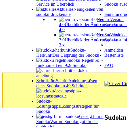
Service im Überblick
Sudoku aus
Aktuelles
Neuigkeiten von
sudoku-drucken.de
Samurai dru
Neu in Version
4.0
Überblick der Änderungen von
Sudoku spie
4.0
Neu in Version
Sudoku löse
3.0
Überblick der Änderungen von
Sudoku anbi
3.x
Sudoku-
Anmelden
Herkunft
Der Ursprung der Sudoku
Bestenliste
Sudoku-Regeln
So
funktioniert ein 9x9 Sudoku
FAQ
Schritt-für-Schritt Anleitung
Lösen
eines Sudoku in 49 Schritten
Sudoku-
Lösungstipps
Lösungsstrategien für
Sudoku
Sudoku
Geistig fit mit
Sudoku
Warum Sudoku gut für das
Gehirn ist