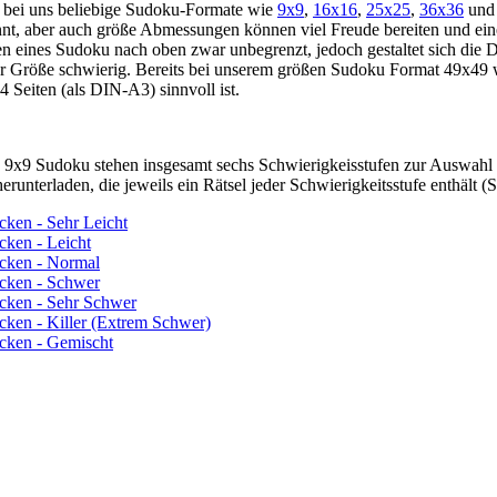
 bei uns beliebige Sudoku-Formate wie
9x9
,
16x16
,
25x25
,
36x36
un
nt, aber auch größe Abmessungen können viel Freude bereiten und ein
eines Sudoku nach oben zwar unbegrenzt, jedoch gestaltet sich die Da
 Größe schwierig. Bereits bei unserem größen Sudoku Format 49x49 wi
Seiten (als DIN-A3) sinnvoll ist.
 9x9 Sudoku stehen insgesamt sechs Schwierigkeisstufen zur Auswahl
erunterladen, die jeweils ein Rätsel jeder Schwierigkeitsstufe enthält (
ken - Sehr Leicht
cken - Leicht
cken - Normal
cken - Schwer
cken - Sehr Schwer
ken - Killer (Extrem Schwer)
cken - Gemischt