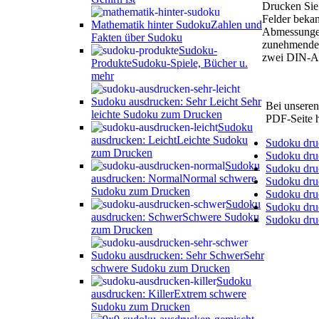
Drucken Sie
Felder bekan
Mathematik hinter Sudoku
Zahlen und
Abmessungen 
Fakten über Sudoku
zunehmender
Sudoku-
zwei DIN-A4 
Produkte
Sudoku-Spiele, Bücher u.
mehr
Sudoku ausdrucken: Sehr Leicht
Sehr
Bei unseren
leichte Sudoku zum Drucken
PDF-Seite h
Sudoku
ausdrucken: Leicht
Leichte Sudoku
Sudoku druc
zum Drucken
Sudoku dru
Sudoku
Sudoku dru
ausdrucken: Normal
Normal schwere
Sudoku dru
Sudoku zum Drucken
Sudoku dru
Sudoku
Sudoku druc
ausdrucken: Schwer
Schwere Sudoku
Sudoku dru
zum Drucken
Sudoku ausdrucken: Sehr Schwer
Sehr
schwere Sudoku zum Drucken
Sudoku
ausdrucken: Killer
Extrem schwere
Sudoku zum Drucken