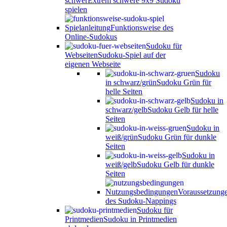
schwer
Extrem schwere 9x9 Sudoku
spielen
Spielanleitung
Funktionsweise des
Online-Sudokus
Sudoku für
Webseiten
Sudoku-Spiel auf der
eigenen Webseite
Sudoku
in schwarz/grün
Sudoku Grün für
helle Seiten
Sudoku in
schwarz/gelb
Sudoku Gelb für helle
Seiten
Sudoku in
weiß/grün
Sudoku Grün für dunkle
Seiten
Sudoku in
weiß/gelb
Sudoku Gelb für dunkle
Seiten
Nutzungsbedingungen
Voraussetzung
des Sudoku-Nappings
Sudoku für
Printmedien
Sudoku in Printmedien