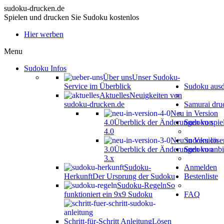
sudoku-drucken.de
Spielen und drucken Sie Sudoku kostenlos
Hier werben
Menu
Sudoku Infos
Über uns
Unser Sudoku-
Service im Überblick
Sudoku aus
Aktuelles
Neuigkeiten von
sudoku-drucken.de
Samurai dru
Neu in Version
4.0
Überblick der Änderungen von
Sudoku spie
4.0
Neu in Version
Sudoku löse
3.0
Überblick der Änderungen von
Sudoku anbi
3.x
Sudoku-
Anmelden
Herkunft
Der Ursprung der Sudoku
Bestenliste
Sudoku-Regeln
So
funktioniert ein 9x9 Sudoku
FAQ
Schritt-für-Schritt Anleitung
Lösen