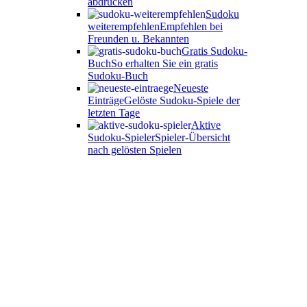
abdrucken
Sudoku
weiterempfehlen
Empfehlen bei
Freunden u. Bekannten
Gratis Sudoku-
Buch
So erhalten Sie ein gratis
Sudoku-Buch
Neueste
Einträge
Gelöste Sudoku-Spiele der
letzten Tage
Aktive
Sudoku-Spieler
Spieler-Übersicht
nach gelösten Spielen