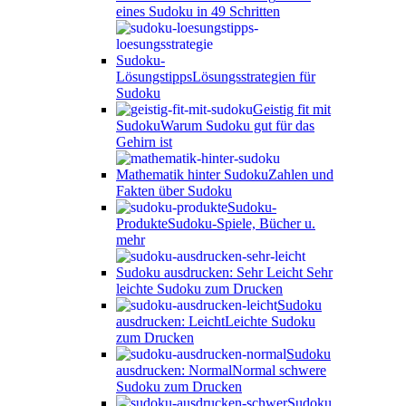
eines Sudoku in 49 Schritten
Sudoku-
Lösungstipps
Lösungsstrategien für
Sudoku
Geistig fit mit
Sudoku
Warum Sudoku gut für das
Gehirn ist
Mathematik hinter Sudoku
Zahlen und
Fakten über Sudoku
Sudoku-
Produkte
Sudoku-Spiele, Bücher u.
mehr
Sudoku ausdrucken: Sehr Leicht
Sehr
leichte Sudoku zum Drucken
Sudoku
ausdrucken: Leicht
Leichte Sudoku
zum Drucken
Sudoku
ausdrucken: Normal
Normal schwere
Sudoku zum Drucken
Sudoku