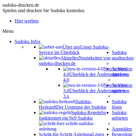
sudoku-drucken.de
Spielen und drucken Sie Sudoku kostenlos
Hier werben
Menu
Sudoku Infos
Über uns
Unser Sudoku-
Service im Überblick
Sudoku
Aktuelles
Neuigkeiten von
ausdrucken
sudoku-drucken.de
Neu in Version
Samurai
4.0
Überblick der Änderungen von
drucken
4.0
Neu in Version
Sudoku
3.0
Überblick der Änderungen von
spielen
3.x
Sudoku-
Sudoku
Herkunft
Der Ursprung der Sudoku
lösen
Sudoku-Regeln
So
Sudoku
funktioniert ein 9x9 Sudoku
anbieten
Anmelden
Schritt-für-Schritt Anleitung
Lösen
Bestenliste