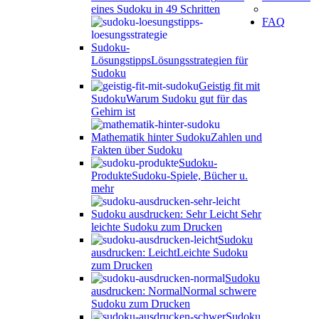
eines Sudoku in 49 Schritten
FAQ
Sudoku-
Lösungstipps
Lösungsstrategien für
Sudoku
Geistig fit mit
Sudoku
Warum Sudoku gut für das
Gehirn ist
Mathematik hinter Sudoku
Zahlen und
Fakten über Sudoku
Sudoku-
Produkte
Sudoku-Spiele, Bücher u.
mehr
Sudoku ausdrucken: Sehr Leicht
Sehr
leichte Sudoku zum Drucken
Sudoku
ausdrucken: Leicht
Leichte Sudoku
zum Drucken
Sudoku
ausdrucken: Normal
Normal schwere
Sudoku zum Drucken
Sudoku