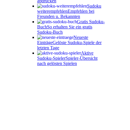
abdrucken
Sudoku
weiterempfehlen
Empfehlen bei
Freunden u. Bekannten
Gratis Sudoku-
Buch
So erhalten Sie ein gratis
Sudoku-Buch
Neueste
Einträge
Gelöste Sudoku-Spiele der
letzten Tage
Aktive
Sudoku-Spieler
Spieler-Übersicht
nach gelösten Spielen