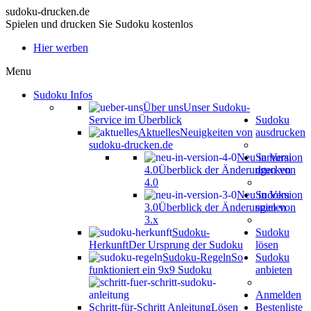
sudoku-drucken.de
Spielen und drucken Sie Sudoku kostenlos
Hier werben
Menu
Sudoku Infos
Über uns
Unser Sudoku-
Service im Überblick
Sudoku
Aktuelles
Neuigkeiten von
ausdrucken
sudoku-drucken.de
Neu in Version
Samurai
4.0
Überblick der Änderungen von
drucken
4.0
Neu in Version
Sudoku
3.0
Überblick der Änderungen von
spielen
3.x
Sudoku-
Sudoku
Herkunft
Der Ursprung der Sudoku
lösen
Sudoku-Regeln
So
Sudoku
funktioniert ein 9x9 Sudoku
anbieten
Anmelden
Schritt-für-Schritt Anleitung
Lösen
Bestenliste