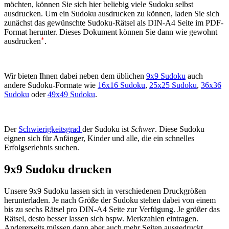
möchten, können Sie sich hier beliebig viele Sudoku selbst
ausdrucken. Um ein Sudoku ausdrucken zu können, laden Sie sich
zunächst das gewünschte Sudoku-Rätsel als DIN-A4 Seite im PDF-
Format herunter. Dieses Dokument können Sie dann wie gewohnt
*
ausdrucken
.
Wir bieten Ihnen dabei neben dem üblichen
9x9 Sudoku
auch
andere Sudoku-Formate wie
16x16 Sudoku
,
25x25 Sudoku
,
36x36
Sudoku
oder
49x49 Sudoku
.
Der
Schwierigkeitsgrad
der Sudoku ist
Schwer
. Diese Sudoku
eignen sich für Anfänger, Kinder und alle, die ein schnelles
Erfolgserlebnis suchen.
9x9 Sudoku drucken
Unsere 9x9 Sudoku lassen sich in verschiedenen Druckgrößen
herunterladen. Je nach Größe der Sudoku stehen dabei von einem
bis zu sechs Rätsel pro DIN-A4 Seite zur Verfügung. Je größer das
Rätsel, desto besser lassen sich bspw. Merkzahlen eintragen.
Andererseits müssen dann aber auch mehr Seiten ausgedruckt