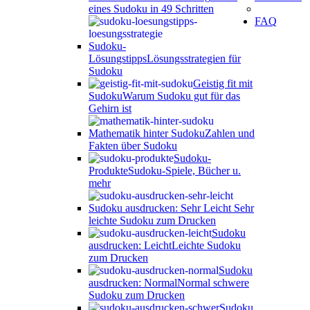
eines Sudoku in 49 Schritten
FAQ
Sudoku-
Lösungstipps
Lösungsstrategien für
Sudoku
Geistig fit mit
Sudoku
Warum Sudoku gut für das
Gehirn ist
Mathematik hinter Sudoku
Zahlen und
Fakten über Sudoku
Sudoku-
Produkte
Sudoku-Spiele, Bücher u.
mehr
Sudoku ausdrucken: Sehr Leicht
Sehr
leichte Sudoku zum Drucken
Sudoku
ausdrucken: Leicht
Leichte Sudoku
zum Drucken
Sudoku
ausdrucken: Normal
Normal schwere
Sudoku zum Drucken
Sudoku