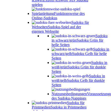
schwer
Extrem schwere 9x9 Sudoku
spielen
Spielanleitung
Funktionsweise des
Online-Sudokus
Sudoku für
Webseiten
Sudoku-Spiel auf der
eigenen Webseite
Sudoku
in schwarz/grün
Sudoku Grün für
helle Seiten
Sudoku in
schwarz/gelb
Sudoku Gelb für helle
Seiten
Sudoku in
weiß/grün
Sudoku Grün für dunkle
Seiten
Sudoku in
weiß/gelb
Sudoku Gelb für dunkle
Seiten
Nutzungsbedingungen
Voraussetzung
des Sudoku-Nappings
Sudoku für
Printmedien
Sudoku in Printmedien