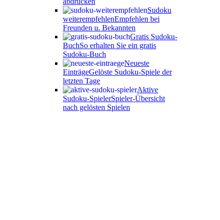
abdrucken
Sudoku
weiterempfehlen
Empfehlen bei
Freunden u. Bekannten
Gratis Sudoku-
Buch
So erhalten Sie ein gratis
Sudoku-Buch
Neueste
Einträge
Gelöste Sudoku-Spiele der
letzten Tage
Aktive
Sudoku-Spieler
Spieler-Übersicht
nach gelösten Spielen