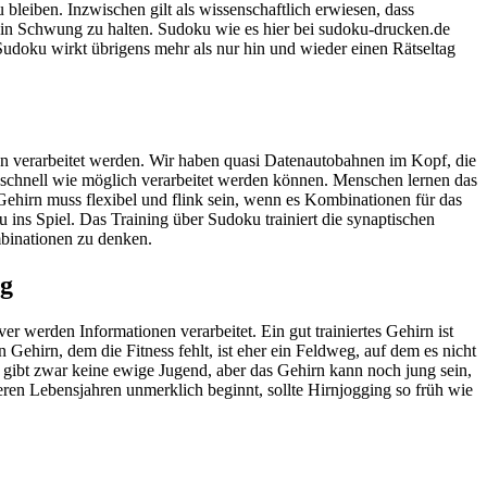
u bleiben. Inzwischen gilt als wissenschaftlich erwiesen, dass
n in Schwung zu halten. Sudoku wie es hier bei sudoku-drucken.de
Sudoku wirkt übrigens mehr als nur hin und wieder einen Rätseltag
en verarbeitet werden. Wir haben quasi Datenautobahnen im Kopf, die
 schnell wie möglich verarbeitet werden können. Menschen lernen das
 Gehirn muss flexibel und flink sein, wenn es Kombinationen für das
ins Spiel. Das Training über Sudoku trainiert die synaptischen
binationen zu denken.
ng
er werden Informationen verarbeitet. Ein gut trainiertes Gehirn ist
n Gehirn, dem die Fitness fehlt, ist eher ein Feldweg, auf dem es nicht
Es gibt zwar keine ewige Jugend, aber das Gehirn kann noch jung sein,
eren Lebensjahren unmerklich beginnt, sollte Hirnjogging so früh wie