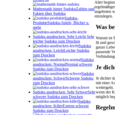
Alter beginn
regelmäßiges
Mathematik hinter Sudoku
Zahlen und
angeboten wi
Fakten über Sudoku
einzulegen.
Sudoku-
Produkte
Sudoku-Spiele, Bücher u.
Was be
mehr
Sudoku ausdrucken: Sehr Leicht
Sehr
Warum ist S
leichte Sudoku zum Drucken
fit und ges
Sudoku
ganze Leben
ausdrucken: Leicht
Leichte Sudoku
passende Ve
zum Drucken
Verbindunge
Sudoku
ausdrucken: Normal
Normal schwere
Je dich
Sudoku zum Drucken
Sudoku
Je dichter 
ausdrucken: Schwer
Schwere Sudoku
mit einer Au
zum Drucken
weitergeht.
wenn der Kö
Sudoku ausdrucken: Sehr Schwer
Sehr
möglich be
schwere Sudoku zum Drucken
Sudoku
ausdrucken: Killer
Extrem schwere
Regelmä
Sudoku zum Drucken