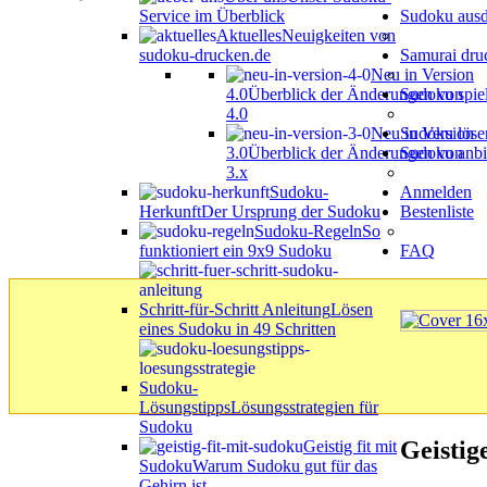
Service im Überblick
Sudoku aus
Aktuelles
Neuigkeiten von
sudoku-drucken.de
Samurai dru
Neu in Version
4.0
Überblick der Änderungen von
Sudoku spie
4.0
Neu in Version
Sudoku löse
3.0
Überblick der Änderungen von
Sudoku anbi
3.x
Sudoku-
Anmelden
Herkunft
Der Ursprung der Sudoku
Bestenliste
Sudoku-Regeln
So
funktioniert ein 9x9 Sudoku
FAQ
Schritt-für-Schritt Anleitung
Lösen
eines Sudoku in 49 Schritten
Sudoku-
Lösungstipps
Lösungsstrategien für
Sudoku
Geistig
Geistig fit mit
Sudoku
Warum Sudoku gut für das
Gehirn ist