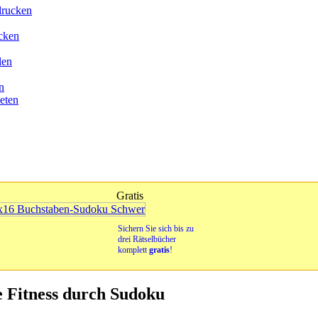
drucken
cken
len
n
eten
Gratis
Sichern Sie sich bis zu
drei Rätselbücher
komplett
gratis
!
e Fitness durch Sudoku