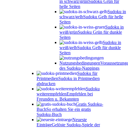
in schwarz/grün
Sudoku Grün für
helle Seiten
Sudoku in
schwarz/gelb
Sudoku Gelb für helle
Seiten
Sudoku in
weiß/grün
Sudoku Grün für dunkle
Seiten
Sudoku in
weiß/gelb
Sudoku Gelb für dunkle
Seiten
Nutzungsbedingungen
Voraussetzung
des Sudoku-Nappings
Sudoku für
Printmedien
Sudoku in Printmedien
abdrucken
Sudoku
weiterempfehlen
Empfehlen bei
Freunden u. Bekannten
Gratis Sudoku-
Buch
So erhalten Sie ein gratis
Sudoku-Buch
Neueste
Einträge
Gelöste Sudoku-Spiele der