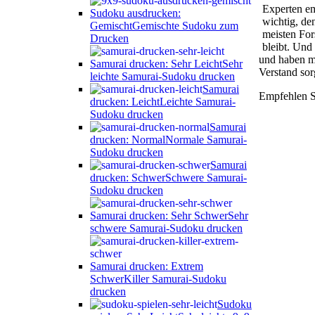
Experten em
Sudoku ausdrucken:
wichtig, de
Gemischt
Gemischte Sudoku zum
meisten For
Drucken
bleibt. Und
und haben me
Samurai drucken: Sehr Leicht
Sehr
Verstand sor
leichte Samurai-Sudoku drucken
Samurai
Empfehlen S
drucken: Leicht
Leichte Samurai-
Sudoku drucken
Samurai
drucken: Normal
Normale Samurai-
Sudoku drucken
Samurai
drucken: Schwer
Schwere Samurai-
Sudoku drucken
Samurai drucken: Sehr Schwer
Sehr
schwere Samurai-Sudoku drucken
Samurai drucken: Extrem
Schwer
Killer Samurai-Sudoku
drucken
Sudoku