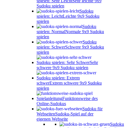
spielen: Sehr Leicht
Sehr leichte 9x9
Sudoku spielen
Sudoku
spielen: Leicht
Leichte 9x9 Sudoku
spielen
Sudoku
spielen: Normal
Normale 9x9 Sudoku
spielen
Sudoku
spielen: Schwer
Schwere 9x9 Sudoku
spielen
Sudoku spielen: Sehr Schwer
Sehr
schwere 9x9 Sudoku spielen
Sudoku spielen: Extrem
schwer
Extrem schwere 9x9 Sudoku
spielen
Spielanleitung
Funktionsweise des
Online-Sudokus
Sudoku für
Webseiten
Sudoku-Spiel auf der
eigenen Webseite
Sudoku