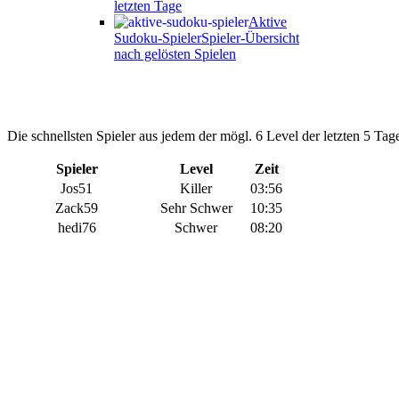
letzten Tage
Aktive
Sudoku-Spieler
Spieler-Übersicht
nach gelösten Spielen
Die schnellsten Spieler aus jedem der mögl. 6 Level der letzten 5 Tage
Spieler
Level
Zeit
Jos51
Killer
03:56
Zack59
Sehr Schwer
10:35
hedi76
Schwer
08:20