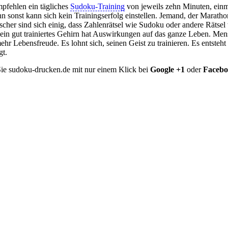
pfehlen ein tägliches
Sudoku-Training
von jeweils zehn Minuten, einm
nn sonst kann sich kein Trainingserfolg einstellen. Jemand, der Marathon
scher sind sich einig, dass Zahlenrätsel wie Sudoku oder andere Rätsel
 ein gut trainiertes Gehirn hat Auswirkungen auf das ganze Leben. Men
hr Lebensfreude. Es lohnt sich, seinen Geist zu trainieren. Es entsteht 
gt.
ie sudoku-drucken.de mit nur einem Klick bei
Google +1
oder
Faceb