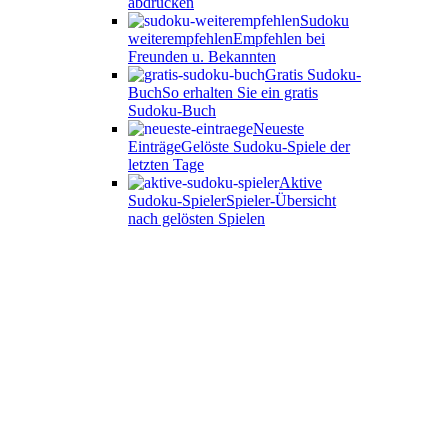
abdrucken
Sudoku
weiterempfehlen
Empfehlen bei
Freunden u. Bekannten
Gratis Sudoku-
Buch
So erhalten Sie ein gratis
Sudoku-Buch
Neueste
Einträge
Gelöste Sudoku-Spiele der
letzten Tage
Aktive
Sudoku-Spieler
Spieler-Übersicht
nach gelösten Spielen