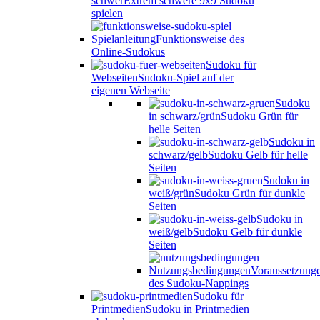
schwer
Extrem schwere 9x9 Sudoku
spielen
Spielanleitung
Funktionsweise des
Online-Sudokus
Sudoku für
Webseiten
Sudoku-Spiel auf der
eigenen Webseite
Sudoku
in schwarz/grün
Sudoku Grün für
helle Seiten
Sudoku in
schwarz/gelb
Sudoku Gelb für helle
Seiten
Sudoku in
weiß/grün
Sudoku Grün für dunkle
Seiten
Sudoku in
weiß/gelb
Sudoku Gelb für dunkle
Seiten
Nutzungsbedingungen
Voraussetzung
des Sudoku-Nappings
Sudoku für
Printmedien
Sudoku in Printmedien