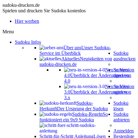
sudoku-drucken.de
Spielen und drucken Sie Sudoku kostenlos
Hier werben
Menu
Sudoku Infos
Über uns
Unser Sudoku-
Service im Überblick
Sudoku
Aktuelles
Neuigkeiten von
ausdrucken
sudoku-drucken.de
Neu in Version
Samurai
4.0
Überblick der Änderungen von
drucken
4.0
Neu in Version
Sudoku
3.0
Überblick der Änderungen von
spielen
3.x
Sudoku-
Sudoku
Herkunft
Der Ursprung der Sudoku
lösen
Sudoku-Regeln
So
Sudoku
funktioniert ein 9x9 Sudoku
anbieten
Anmelden
Schritt-für-Schritt Anleitung
Lösen
Bestenliste