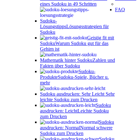
eines Sudoku in 49 Schritten
FAQ
Sudoku-
Lösungstipps
Lösungsstrategien für
Sudoku
Geistig fit mit
Sudoku
Warum Sudoku gut für das
Gehirn ist
Mathematik hinter Sudoku
Zahlen und
Fakten über Sudoku
Sudoku-
Produkte
Sudoku-Spiele, Bücher u.
mehr
Sudoku ausdrucken: Sehr Leicht
Sehr
leichte Sudoku zum Drucken
Sudoku
ausdrucken: Leicht
Leichte Sudoku
zum Drucken
Sudoku
ausdrucken: Normal
Normal schwere
Sudoku zum Drucken
Sudoku