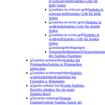
in schwarz/grün
Sudoku Grün für
helle Seiten
Sudoku in
schwarz/gelb
Sudoku Gelb für helle
Seiten
Sudoku in
weiß/grün
Sudoku Grün für dunkle
Seiten
Sudoku in
weiß/gelb
Sudoku Gelb für dunkle
Seiten
Nutzungsbedingungen
Voraussetzung
des Sudoku-Nappings
Sudoku für
Printmedien
Sudoku in Printmedien
abdrucken
Sudoku
weiterempfehlen
Empfehlen bei
Freunden u. Bekannten
Gratis Sudoku-
Buch
So erhalten Sie ein gratis
Sudoku-Buch
Neueste
Einträge
Gelöste Sudoku-Spiele der