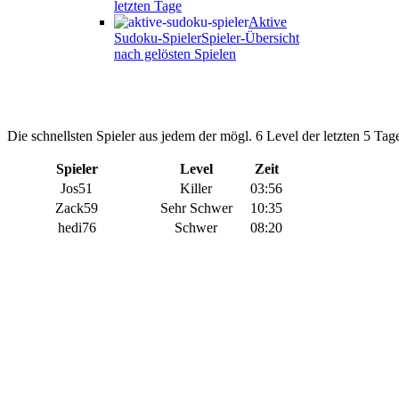
letzten Tage
Aktive
Sudoku-Spieler
Spieler-Übersicht
nach gelösten Spielen
Die schnellsten Spieler aus jedem der mögl. 6 Level der letzten 5 Tage
Spieler
Level
Zeit
Jos51
Killer
03:56
Zack59
Sehr Schwer
10:35
hedi76
Schwer
08:20