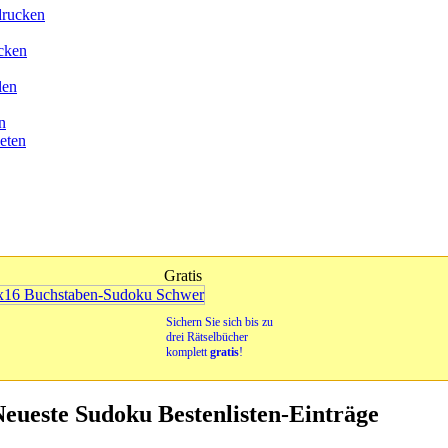
drucken
cken
len
n
eten
Gratis
Sichern Sie sich bis zu
drei Rätselbücher
komplett
gratis
!
eueste Sudoku Bestenlisten-Einträge