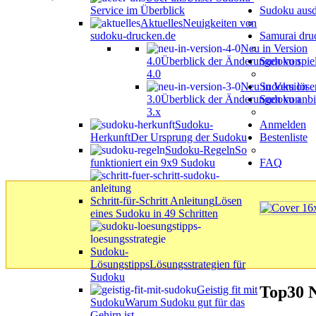
Service im Überblick
Sudoku aus
Aktuelles
Neuigkeiten von
sudoku-drucken.de
Samurai dru
Neu in Version
4.0
Überblick der Änderungen von
Sudoku spie
4.0
Neu in Version
Sudoku löse
3.0
Überblick der Änderungen von
Sudoku anbi
3.x
Sudoku-
Anmelden
Herkunft
Der Ursprung der Sudoku
Bestenliste
Sudoku-Regeln
So
funktioniert ein 9x9 Sudoku
FAQ
Schritt-für-Schritt Anleitung
Lösen
eines Sudoku in 49 Schritten
Sudoku-
Lösungstipps
Lösungsstrategien für
Sudoku
Top30 N
Geistig fit mit
Sudoku
Warum Sudoku gut für das
Gehirn ist