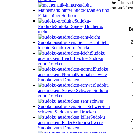
Die Übersich
von welchem
Mathematik hinter Sudoku
Zahlen und
Fakten über Sudoku
Sudoku-
Produkte
Sudoku-Spiele, Bücher u.
Be
mehr
Z
Sudoku ausdrucken: Sehr Leicht
Sehr
leichte Sudoku zum Drucken
Sudoku
ausdrucken: Leicht
Leichte Sudoku
zum Drucken
Sudoku
ausdrucken: Normal
Normal schwere
Sudoku zum Drucken
Sudoku
ausdrucken: Schwer
Schwere Sudoku
zum Drucken
Sudoku ausdrucken: Sehr Schwer
Sehr
schwere Sudoku zum Drucken
Sudoku
Z
ausdrucken: Killer
Extrem schwere
Sudoku zum Drucken