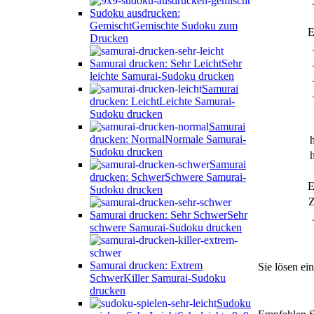
Sudoku ausdrucken:
Gemischt
Gemischte Sudoku zum
E
Drucken
Samurai drucken: Sehr Leicht
Sehr
leichte Samurai-Sudoku drucken
Samurai
drucken: Leicht
Leichte Samurai-
Sudoku drucken
Samurai
drucken: Normal
Normale Samurai-
Sudoku drucken
Samurai
drucken: Schwer
Schwere Samurai-
E
Sudoku drucken
Z
Samurai drucken: Sehr Schwer
Sehr
schwere Samurai-Sudoku drucken
Samurai drucken: Extrem
Sie lösen ei
Schwer
Killer Samurai-Sudoku
drucken
Sudoku