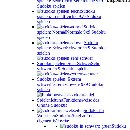
Empfehlen S
spielen: Sehr Leicht
Sehr leichte 9x9
Sudoku spielen
Sudoku
spielen: Leicht
Leichte 9x9 Sudoku
spielen
Sudoku
spielen: Normal
Normale 9x9 Sudoku
spielen
Sudoku
spielen: Schwer
Schwere 9x9 Sudoku
spielen
Sudoku spielen: Sehr Schwer
Sehr
schwere 9x9 Sudoku spielen
Sudoku spielen: Extrem
schwer
Extrem schwere 9x9 Sudoku
spielen
Spielanleitung
Funktionsweise des
Online-Sudokus
Sudoku für
Webseiten
Sudoku-Spiel auf der
eigenen Webseite
Sudoku