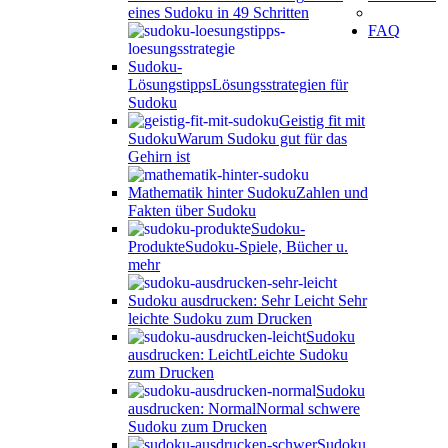
eines Sudoku in 49 Schritten
FAQ
Sudoku-
Lösungstipps
Lösungsstrategien für
Sudoku
Geistig fit mit
Sudoku
Warum Sudoku gut für das
Gehirn ist
Mathematik hinter Sudoku
Zahlen und
Fakten über Sudoku
Sudoku-
Produkte
Sudoku-Spiele, Bücher u.
mehr
Sudoku ausdrucken: Sehr Leicht
Sehr
leichte Sudoku zum Drucken
Sudoku
ausdrucken: Leicht
Leichte Sudoku
zum Drucken
Sudoku
ausdrucken: Normal
Normal schwere
Sudoku zum Drucken
Sudoku