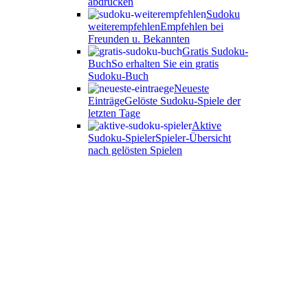
abdrucken
Sudoku
weiterempfehlen
Empfehlen bei
Freunden u. Bekannten
Gratis Sudoku-
Buch
So erhalten Sie ein gratis
Sudoku-Buch
Neueste
Einträge
Gelöste Sudoku-Spiele der
letzten Tage
Aktive
Sudoku-Spieler
Spieler-Übersicht
nach gelösten Spielen