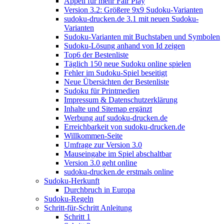
Appell für mehr Fair Play
Version 3.2: Größere 9x9 Sudoku-Varianten
sudoku-drucken.de 3.1 mit neuen Sudoku-
Varianten
Sudoku-Varianten mit Buchstaben und Symbolen
Sudoku-Lösung anhand von Id zeigen
Top6 der Bestenliste
Täglich 150 neue Sudoku online spielen
Fehler im Sudoku-Spiel beseitigt
Neue Übersichten der Bestenliste
Sudoku für Printmedien
Impressum & Datenschutzerklärung
Inhalte und Sitemap ergänzt
Werbung auf sudoku-drucken.de
Erreichbarkeit von sudoku-drucken.de
Willkommen-Seite
Umfrage zur Version 3.0
Mauseingabe im Spiel abschaltbar
Version 3.0 geht online
sudoku-drucken.de erstmals online
Sudoku-Herkunft
Durchbruch in Europa
Sudoku-Regeln
Schritt-für-Schritt Anleitung
Schritt 1