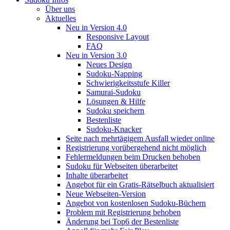
Über uns
Aktuelles
Neu in Version 4.0
Responsive Layout
FAQ
Neu in Version 3.0
Neues Design
Sudoku-Napping
Schwierigkeitsstufe Killer
Samurai-Sudoku
Lösungen & Hilfe
Sudoku speichern
Bestenliste
Sudoku-Knacker
Seite nach mehrtägigem Ausfall wieder online
Registrierung vorübergehend nicht möglich
Fehlermeldungen beim Drucken behoben
Sudoku für Webseiten überarbeitet
Inhalte überarbeitet
Angebot für ein Gratis-Rätselbuch aktualisiert
Neue Webseiten-Version
Angebot von kostenlosen Sudoku-Büchern
Problem mit Registrierung behoben
Änderung bei Top6 der Bestenliste