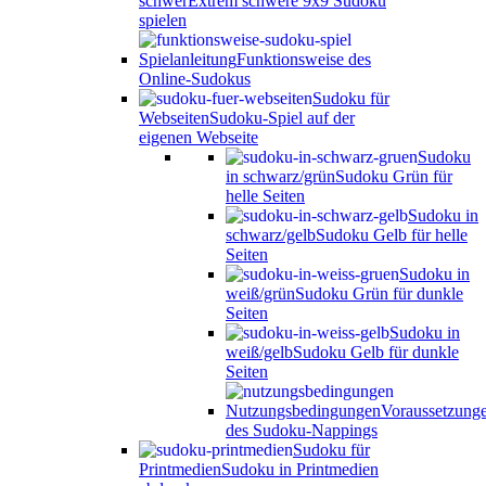
schwer
Extrem schwere 9x9 Sudoku
spielen
Spielanleitung
Funktionsweise des
Online-Sudokus
Sudoku für
Webseiten
Sudoku-Spiel auf der
eigenen Webseite
Sudoku
in schwarz/grün
Sudoku Grün für
helle Seiten
Sudoku in
schwarz/gelb
Sudoku Gelb für helle
Seiten
Sudoku in
weiß/grün
Sudoku Grün für dunkle
Seiten
Sudoku in
weiß/gelb
Sudoku Gelb für dunkle
Seiten
Nutzungsbedingungen
Voraussetzung
des Sudoku-Nappings
Sudoku für
Printmedien
Sudoku in Printmedien