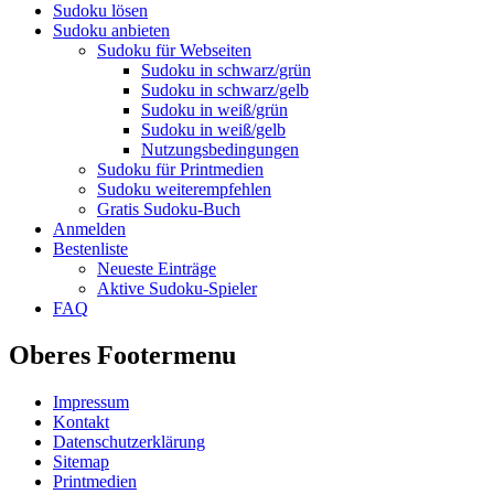
Sudoku lösen
Sudoku anbieten
Sudoku für Webseiten
Sudoku in schwarz/grün
Sudoku in schwarz/gelb
Sudoku in weiß/grün
Sudoku in weiß/gelb
Nutzungsbedingungen
Sudoku für Printmedien
Sudoku weiterempfehlen
Gratis Sudoku-Buch
Anmelden
Bestenliste
Neueste Einträge
Aktive Sudoku-Spieler
FAQ
Oberes Footermenu
Impressum
Kontakt
Datenschutzerklärung
Sitemap
Printmedien