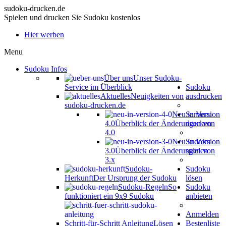
sudoku-drucken.de
Spielen und drucken Sie Sudoku kostenlos
Hier werben
Menu
Sudoku Infos
Über uns
Unser Sudoku-
Service im Überblick
Sudoku
Aktuelles
Neuigkeiten von
ausdrucken
sudoku-drucken.de
Neu in Version
Samurai
4.0
Überblick der Änderungen von
drucken
4.0
Neu in Version
Sudoku
3.0
Überblick der Änderungen von
spielen
3.x
Sudoku-
Sudoku
Herkunft
Der Ursprung der Sudoku
lösen
Sudoku-Regeln
So
Sudoku
funktioniert ein 9x9 Sudoku
anbieten
Anmelden
Schritt-für-Schritt Anleitung
Lösen
Bestenliste