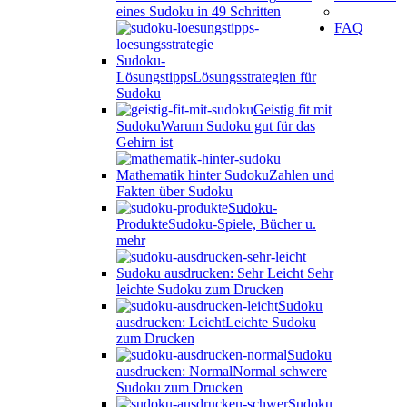
eines Sudoku in 49 Schritten
FAQ
Sudoku-
Lösungstipps
Lösungsstrategien für
Sudoku
Geistig fit mit
Sudoku
Warum Sudoku gut für das
Gehirn ist
Mathematik hinter Sudoku
Zahlen und
Fakten über Sudoku
Sudoku-
Produkte
Sudoku-Spiele, Bücher u.
mehr
Sudoku ausdrucken: Sehr Leicht
Sehr
leichte Sudoku zum Drucken
Sudoku
ausdrucken: Leicht
Leichte Sudoku
zum Drucken
Sudoku
ausdrucken: Normal
Normal schwere
Sudoku zum Drucken
Sudoku