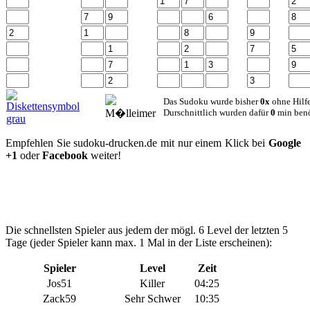
Das Sudoku wurde bisher
0x
ohne Hilfe
Durschnittlich wurden dafür
0
min benö
Empfehlen Sie sudoku-drucken.de mit nur einem Klick bei
Google
+1
oder
Facebook
weiter!
Die schnellsten Spieler aus jedem der mögl. 6 Level der letzten 5
Tage (jeder Spieler kann max. 1 Mal in der Liste erscheinen):
Spieler
Level
Zeit
Jos51
Killer
04:25
Zack59
Sehr Schwer
10:35