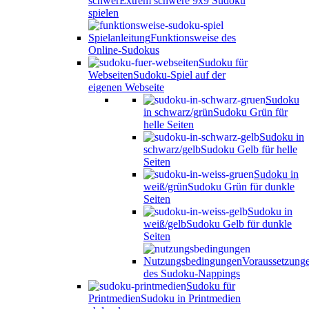
schwer
Extrem schwere 9x9 Sudoku
spielen
Spielanleitung
Funktionsweise des
Online-Sudokus
Sudoku für
Webseiten
Sudoku-Spiel auf der
eigenen Webseite
Sudoku
in schwarz/grün
Sudoku Grün für
helle Seiten
Sudoku in
schwarz/gelb
Sudoku Gelb für helle
Seiten
Sudoku in
weiß/grün
Sudoku Grün für dunkle
Seiten
Sudoku in
weiß/gelb
Sudoku Gelb für dunkle
Seiten
Nutzungsbedingungen
Voraussetzung
des Sudoku-Nappings
Sudoku für
Printmedien
Sudoku in Printmedien