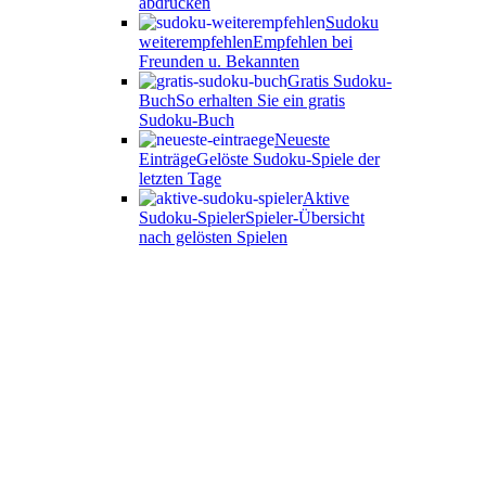
abdrucken
Sudoku
weiterempfehlen
Empfehlen bei
Freunden u. Bekannten
Gratis Sudoku-
Buch
So erhalten Sie ein gratis
Sudoku-Buch
Neueste
Einträge
Gelöste Sudoku-Spiele der
letzten Tage
Aktive
Sudoku-Spieler
Spieler-Übersicht
nach gelösten Spielen