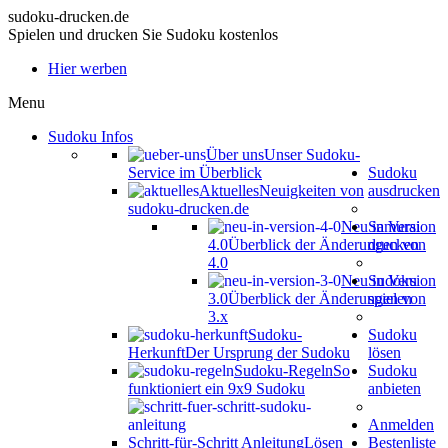
sudoku-drucken.de
Spielen und drucken Sie Sudoku kostenlos
Hier werben
Menu
Sudoku Infos
Über uns
Unser Sudoku-
Service im Überblick
Sudoku
Aktuelles
Neuigkeiten von
ausdrucken
sudoku-drucken.de
Neu in Version
Samurai
4.0
Überblick der Änderungen von
drucken
4.0
Neu in Version
Sudoku
3.0
Überblick der Änderungen von
spielen
3.x
Sudoku-
Sudoku
Herkunft
Der Ursprung der Sudoku
lösen
Sudoku-Regeln
So
Sudoku
funktioniert ein 9x9 Sudoku
anbieten
Anmelden
Schritt-für-Schritt Anleitung
Lösen
Bestenliste